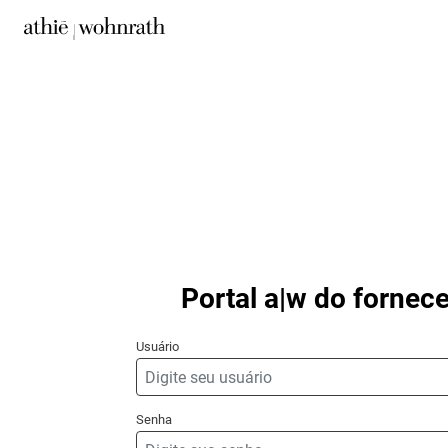
Portal a|w do fornec
Usuário
Senha